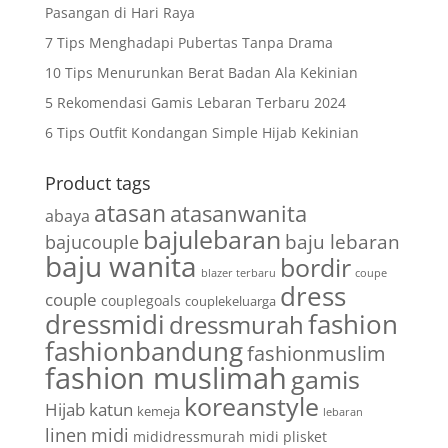
Pasangan di Hari Raya
7 Tips Menghadapi Pubertas Tanpa Drama
10 Tips Menurunkan Berat Badan Ala Kekinian
5 Rekomendasi Gamis Lebaran Terbaru 2024
6 Tips Outfit Kondangan Simple Hijab Kekinian
Product tags
atasan
atasanwanita
abaya
bajulebaran
baju lebaran
bajucouple
baju wanita
bordir
blazer terbaru
coupe
dress
couple
couplegoals
couplekeluarga
dressmidi
fashion
dressmurah
fashionbandung
fashionmuslim
fashion muslimah
gamis
koreanstyle
Hijab
katun
kemeja
lebaran
linen
midi
mididressmurah
midi plisket