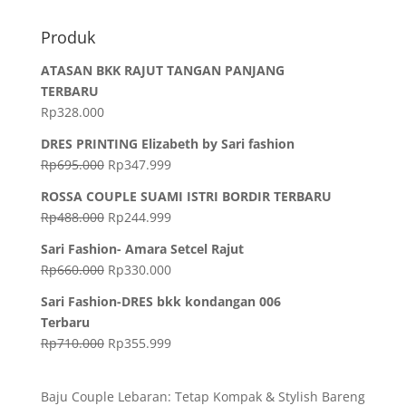
Produk
ATASAN BKK RAJUT TANGAN PANJANG
TERBARU
Rp
328.000
DRES PRINTING Elizabeth by Sari fashion
Rp
695.000
Rp
347.999
ROSSA COUPLE SUAMI ISTRI BORDIR TERBARU
Rp
488.000
Rp
244.999
Sari Fashion- Amara Setcel Rajut
Rp
660.000
Rp
330.000
Sari Fashion-DRES bkk kondangan 006
Terbaru
Rp
710.000
Rp
355.999
Baju Couple Lebaran: Tetap Kompak & Stylish Bareng