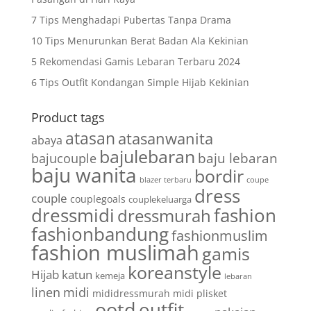
7 Tips Menghadapi Pubertas Tanpa Drama
10 Tips Menurunkan Berat Badan Ala Kekinian
5 Rekomendasi Gamis Lebaran Terbaru 2024
6 Tips Outfit Kondangan Simple Hijab Kekinian
Product tags
atasan
atasanwanita
abaya
bajulebaran
baju lebaran
bajucouple
baju wanita
bordir
blazer terbaru
coupe
dress
couple
couplegoals
couplekeluarga
dressmidi
fashion
dressmurah
fashionbandung
fashionmuslim
fashion muslimah
gamis
koreanstyle
Hijab
katun
kemeja
lebaran
linen
midi
mididressmurah
midi plisket
ootd
outfit