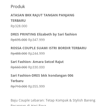
Produk
ATASAN BKK RAJUT TANGAN PANJANG
TERBARU
Rp
328.000
DRES PRINTING Elizabeth by Sari fashion
Rp
695.000
Rp
347.999
ROSSA COUPLE SUAMI ISTRI BORDIR TERBARU
Rp
488.000
Rp
244.999
Sari Fashion- Amara Setcel Rajut
Rp
660.000
Rp
330.000
Sari Fashion-DRES bkk kondangan 006
Terbaru
Rp
710.000
Rp
355.999
Baju Couple Lebaran: Tetap Kompak & Stylish Bareng
Pasangan di Hari Raya