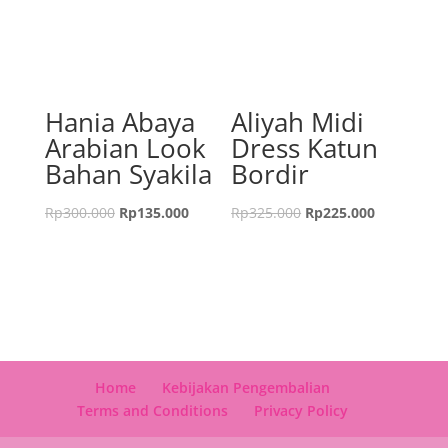
Hania Abaya
Aliyah Midi
Arabian Look
Dress Katun
Bahan Syakila
Bordir
Rp
300.000
Rp
135.000
Rp
325.000
Rp
225.000
Home
Kebijakan Pengembalian
Terms and Conditions
Privacy Policy