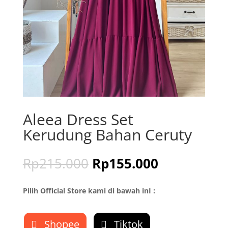
Aleea Dress Set
Kerudung Bahan Ceruty
Rp
215.000
Rp
155.000
Pilih Official Store kami di bawah inI :
Shopee
Tiktok