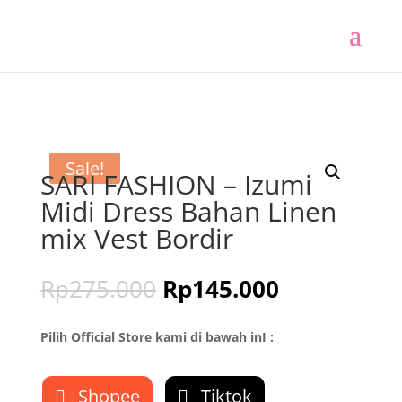
Sale!
SARI FASHION – Izumi
Midi Dress Bahan Linen
mix Vest Bordir
Rp
275.000
Rp
145.000
Pilih Official Store kami di bawah inI :
Shopee
Tiktok