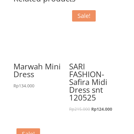
Sale!
Marwah Mini
SARI
Dress
FASHION-
Safira Midi
Rp
134.000
Dress snt
120525
Rp
215.000
Rp
124.000
Sale!