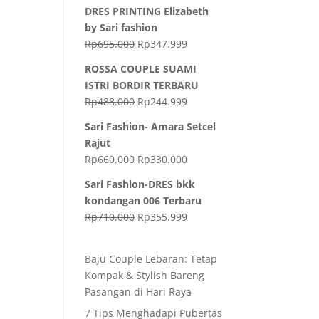
DRES PRINTING Elizabeth
by Sari fashion
Rp
695.000
Rp
347.999
ROSSA COUPLE SUAMI
ISTRI BORDIR TERBARU
Rp
488.000
Rp
244.999
Sari Fashion- Amara Setcel
Rajut
Rp
660.000
Rp
330.000
Sari Fashion-DRES bkk
kondangan 006 Terbaru
Rp
710.000
Rp
355.999
Baju Couple Lebaran: Tetap
Kompak & Stylish Bareng
Pasangan di Hari Raya
7 Tips Menghadapi Pubertas