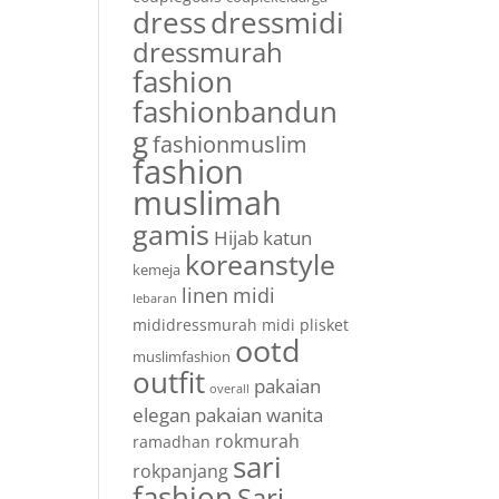
dress
dressmidi
dressmurah
fashion
fashionbandun
g
fashionmuslim
fashion
muslimah
gamis
Hijab
katun
koreanstyle
kemeja
linen
midi
lebaran
mididressmurah
midi plisket
ootd
muslimfashion
outfit
pakaian
overall
elegan
pakaian wanita
rokmurah
ramadhan
sari
rokpanjang
fashion
Sari