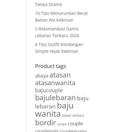
Tanpa Drama
10 Tips Menurunkan Berat
Badan Ala Kekinian
5 Rekomendasi Gamis
Lebaran Terbaru 2024
6 Tips Outfit Kondangan
Simple Hijab Kekinian
Product tags
atasan
abaya
atasanwanita
bajucouple
bajulebaran
baju
baju
lebaran
wanita
blazer terbaru
bordir
couple
coupe
couplegoals
couplekeluarga