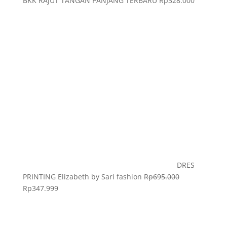
BKK RAJUT TANGAN PANJANG TERBARU
Rp
328.000
DRES
PRINTING Elizabeth by Sari fashion
Rp
695.000
Rp
347.999