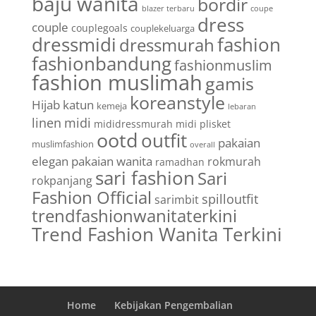
baju wanita
bordir
blazer terbaru
coupe
dress
couple
couplegoals
couplekeluarga
dressmidi
fashion
dressmurah
fashionbandung
fashionmuslim
fashion muslimah
gamis
koreanstyle
Hijab
katun
kemeja
lebaran
linen
midi
mididressmurah
midi plisket
ootd
outfit
pakaian
muslimfashion
overall
elegan
pakaian wanita
rokmurah
ramadhan
sari fashion
Sari
rokpanjang
Fashion Official
spilloutfit
sarimbit
trendfashionwanitaterkini
Trend Fashion Wanita Terkini
Home
Kebijakan Pengembalian