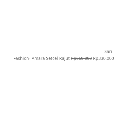
Sari
Fashion- Amara Setcel Rajut
Rp
660.000
Rp
330.000