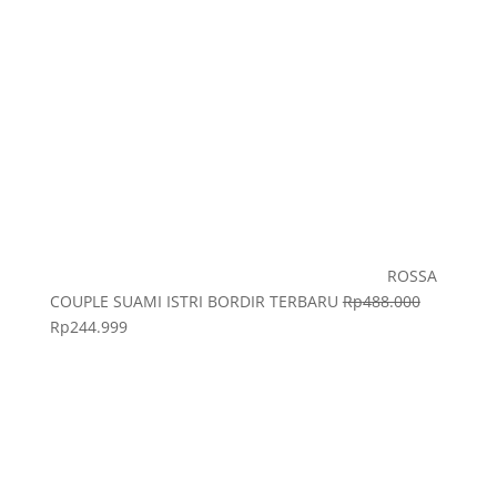
ROSSA
COUPLE SUAMI ISTRI BORDIR TERBARU
Rp
488.000
Rp
244.999