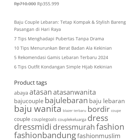
Rp
710.000
Rp
355.999
Baju Couple Lebaran: Tetap Kompak & Stylish Bareng
Pasangan di Hari Raya
7 Tips Menghadapi Pubertas Tanpa Drama
10 Tips Menurunkan Berat Badan Ala Kekinian
5 Rekomendasi Gamis Lebaran Terbaru 2024
6 Tips Outfit Kondangan Simple Hijab Kekinian
Product tags
atasan
atasanwanita
abaya
bajulebaran
baju lebaran
bajucouple
baju wanita
bordir
blazer terbaru
coupe
dress
couple
couplegoals
couplekeluarga
dressmidi
fashion
dressmurah
fashionbandung
fashionmuslim