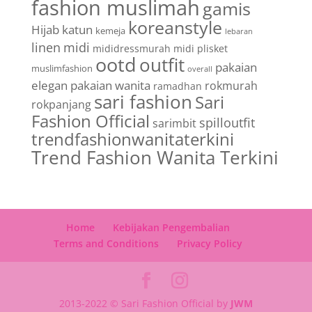
fashion muslimah
gamis
koreanstyle
Hijab
katun
kemeja
lebaran
linen
midi
mididressmurah
midi plisket
ootd
outfit
pakaian
muslimfashion
overall
elegan
pakaian wanita
rokmurah
ramadhan
sari fashion
Sari
rokpanjang
Fashion Official
spilloutfit
sarimbit
trendfashionwanitaterkini
Trend Fashion Wanita Terkini
Home
Kebijakan Pengembalian
Terms and Conditions
Privacy Policy
2013-2022 © Sari Fashion Official by
JWM