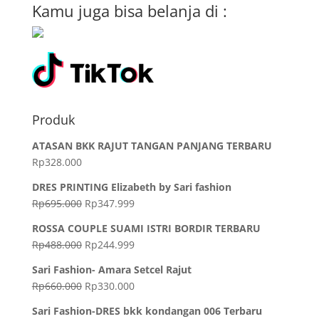
Kamu juga bisa belanja di :
Produk
ATASAN BKK RAJUT TANGAN PANJANG TERBARU
Rp
328.000
DRES PRINTING Elizabeth by Sari fashion
Rp
695.000
Rp
347.999
ROSSA COUPLE SUAMI ISTRI BORDIR TERBARU
Rp
488.000
Rp
244.999
Sari Fashion- Amara Setcel Rajut
Rp
660.000
Rp
330.000
Sari Fashion-DRES bkk kondangan 006 Terbaru