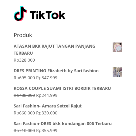
Produk
ATASAN BKK RAJUT TANGAN PANJANG
TERBARU
Rp
328.000
DRES PRINTING Elizabeth by Sari fashion
Rp
695.000
Rp
347.999
ROSSA COUPLE SUAMI ISTRI BORDIR TERBARU
Rp
488.000
Rp
244.999
Sari Fashion- Amara Setcel Rajut
Rp
660.000
Rp
330.000
Sari Fashion-DRES bkk kondangan 006 Terbaru
Rp
710.000
Rp
355.999