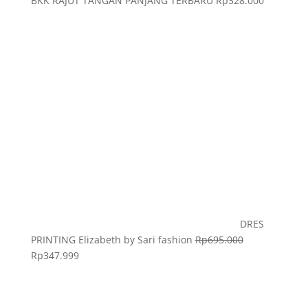
BKK RAJUT TANGAN PANJANG TERBARU
Rp
328.000
DRES
PRINTING Elizabeth by Sari fashion
Rp
695.000
Rp
347.999