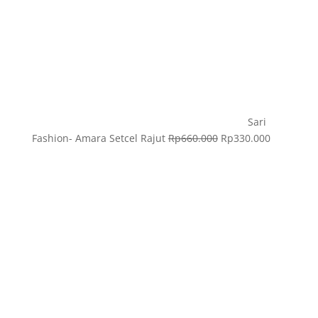
Sari
Fashion- Amara Setcel Rajut
Rp
660.000
Rp
330.000