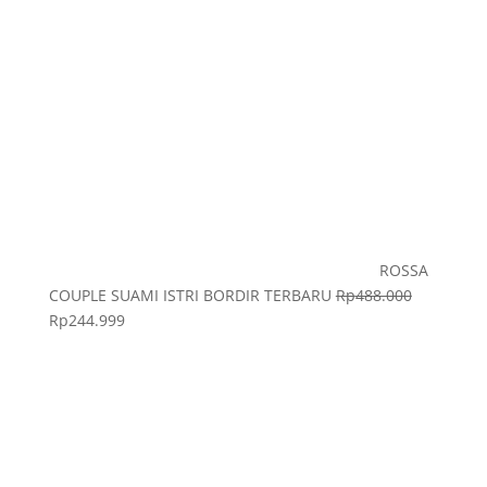
ROSSA
COUPLE SUAMI ISTRI BORDIR TERBARU
Rp
488.000
Rp
244.999