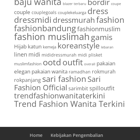
baju wanita
bordir
blazer terbaru
coupe
dress
couple
couplegoals
couplekeluarga
dressmidi
fashion
dressmurah
fashionbandung
fashionmuslim
fashion muslimah
gamis
koreanstyle
Hijab
katun
kemeja
lebaran
linen
midi
mididressmurah
midi plisket
ootd
outfit
pakaian
muslimfashion
overall
elegan
pakaian wanita
rokmurah
ramadhan
sari fashion
Sari
rokpanjang
Fashion Official
spilloutfit
sarimbit
trendfashionwanitaterkini
Trend Fashion Wanita Terkini
Home
Kebijakan Pengembalian