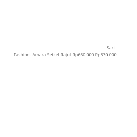
Sari
Fashion- Amara Setcel Rajut
Rp
660.000
Rp
330.000