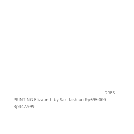
DRES
PRINTING Elizabeth by Sari fashion
Rp
695.000
Rp
347.999