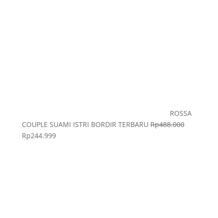
ROSSA
COUPLE SUAMI ISTRI BORDIR TERBARU
Rp
488.000
Rp
244.999