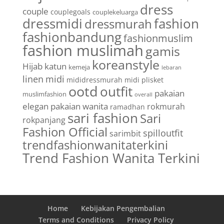
dress
couple
couplegoals
couplekeluarga
dressmidi
fashion
dressmurah
fashionbandung
fashionmuslim
fashion muslimah
gamis
koreanstyle
Hijab
katun
kemeja
lebaran
linen
midi
mididressmurah
midi plisket
ootd
outfit
pakaian
muslimfashion
overall
elegan
pakaian wanita
rokmurah
ramadhan
sari fashion
Sari
rokpanjang
Fashion Official
spilloutfit
sarimbit
trendfashionwanitaterkini
Trend Fashion Wanita Terkini
Home
Kebijakan Pengembalian
Terms and Conditions
Privacy Policy