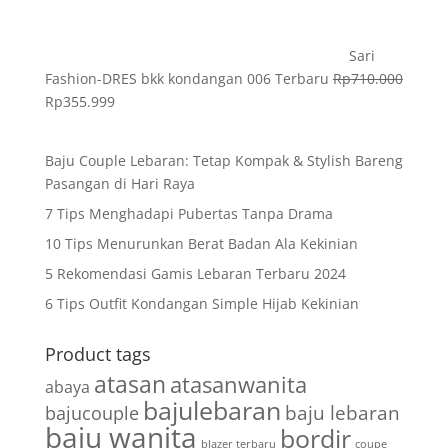
Sari
Fashion-DRES bkk kondangan 006 Terbaru
Rp
710.000
Rp
355.999
Baju Couple Lebaran: Tetap Kompak & Stylish Bareng
Pasangan di Hari Raya
7 Tips Menghadapi Pubertas Tanpa Drama
10 Tips Menurunkan Berat Badan Ala Kekinian
5 Rekomendasi Gamis Lebaran Terbaru 2024
6 Tips Outfit Kondangan Simple Hijab Kekinian
Product tags
atasan
atasanwanita
abaya
bajulebaran
baju lebaran
bajucouple
baju wanita
bordir
blazer terbaru
coupe