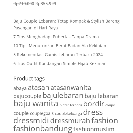
Rp
710.000
Rp
355.999
Baju Couple Lebaran: Tetap Kompak & Stylish Bareng
Pasangan di Hari Raya
7 Tips Menghadapi Pubertas Tanpa Drama
10 Tips Menurunkan Berat Badan Ala Kekinian
5 Rekomendasi Gamis Lebaran Terbaru 2024
6 Tips Outfit Kondangan Simple Hijab Kekinian
Product tags
atasan
atasanwanita
abaya
bajulebaran
baju lebaran
bajucouple
baju wanita
bordir
blazer terbaru
coupe
dress
couple
couplegoals
couplekeluarga
dressmidi
fashion
dressmurah
fashionbandung
fashionmuslim