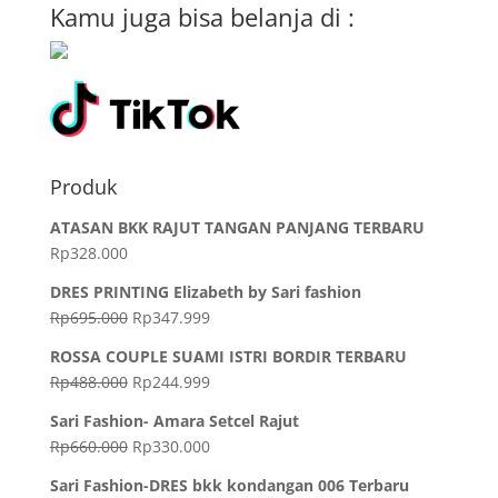
Kamu juga bisa belanja di :
Produk
ATASAN BKK RAJUT TANGAN PANJANG TERBARU
Rp
328.000
DRES PRINTING Elizabeth by Sari fashion
Rp
695.000
Rp
347.999
ROSSA COUPLE SUAMI ISTRI BORDIR TERBARU
Rp
488.000
Rp
244.999
Sari Fashion- Amara Setcel Rajut
Rp
660.000
Rp
330.000
Sari Fashion-DRES bkk kondangan 006 Terbaru