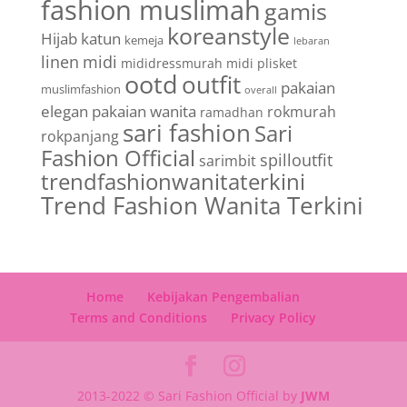
fashion muslimah
gamis
koreanstyle
Hijab
katun
kemeja
lebaran
linen
midi
mididressmurah
midi plisket
ootd
outfit
pakaian
muslimfashion
overall
elegan
pakaian wanita
rokmurah
ramadhan
sari fashion
Sari
rokpanjang
Fashion Official
spilloutfit
sarimbit
trendfashionwanitaterkini
Trend Fashion Wanita Terkini
Home
Kebijakan Pengembalian
Terms and Conditions
Privacy Policy
2013-2022 © Sari Fashion Official by
JWM