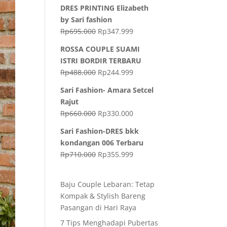
DRES PRINTING Elizabeth
by Sari fashion
Rp
695.000
Rp
347.999
ROSSA COUPLE SUAMI
ISTRI BORDIR TERBARU
Rp
488.000
Rp
244.999
Sari Fashion- Amara Setcel
Rajut
Rp
660.000
Rp
330.000
Sari Fashion-DRES bkk
kondangan 006 Terbaru
Rp
710.000
Rp
355.999
Baju Couple Lebaran: Tetap
Kompak & Stylish Bareng
Pasangan di Hari Raya
7 Tips Menghadapi Pubertas