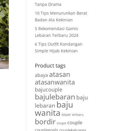
Tanpa Drama
10 Tips Menurunkan Berat
Badan Ala Kekinian
5 Rekomendasi Gamis
Lebaran Terbaru 2024
6 Tips Outfit Kondangan
Simple Hijab Kekinian
Product tags
atasan
abaya
atasanwanita
bajucouple
bajulebaran
baju
baju
lebaran
wanita
blazer terbaru
bordir
couple
coupe
couplegoals
couplekeluarga