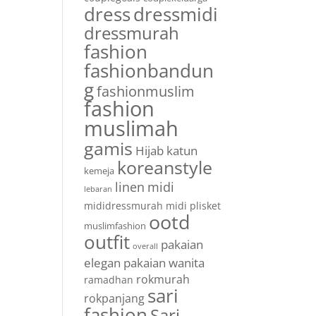
dress
dressmidi
dressmurah
fashion
fashionbandun
g
fashionmuslim
fashion
muslimah
gamis
Hijab
katun
koreanstyle
kemeja
linen
midi
lebaran
mididressmurah
midi plisket
ootd
muslimfashion
outfit
pakaian
overall
elegan
pakaian wanita
rokmurah
ramadhan
sari
rokpanjang
fashion
Sari