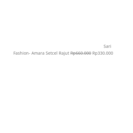
Sari
Fashion- Amara Setcel Rajut
Rp
660.000
Rp
330.000