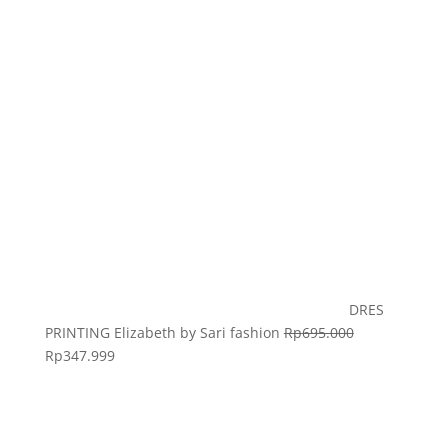
DRES
PRINTING Elizabeth by Sari fashion
Rp
695.000
Rp
347.999