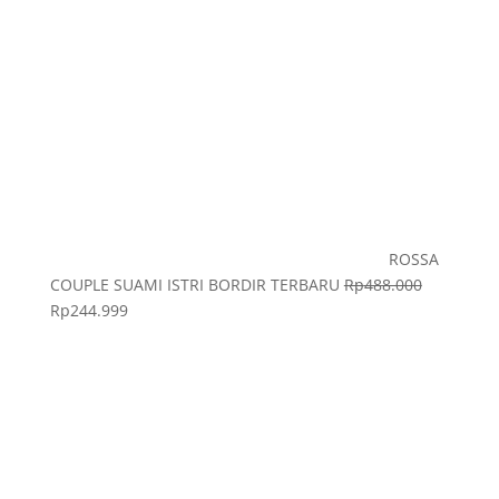
ROSSA
COUPLE SUAMI ISTRI BORDIR TERBARU
Rp
488.000
Rp
244.999