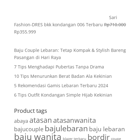
Sari
Fashion-DRES bkk kondangan 006 Terbaru
Rp
710.000
Rp
355.999
Baju Couple Lebaran: Tetap Kompak & Stylish Bareng
Pasangan di Hari Raya
7 Tips Menghadapi Pubertas Tanpa Drama
10 Tips Menurunkan Berat Badan Ala Kekinian
5 Rekomendasi Gamis Lebaran Terbaru 2024
6 Tips Outfit Kondangan Simple Hijab Kekinian
Product tags
atasan
atasanwanita
abaya
bajulebaran
baju lebaran
bajucouple
baju wanita
bordir
blazer terbaru
coupe