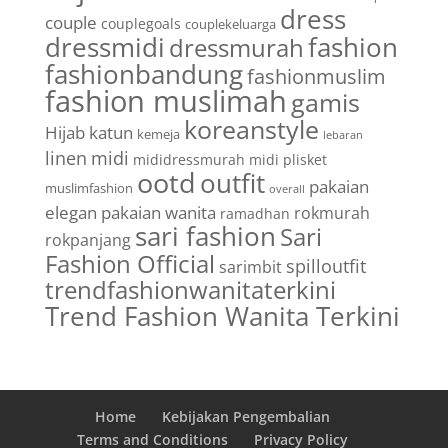
dress
couple
couplegoals
couplekeluarga
dressmidi
fashion
dressmurah
fashionbandung
fashionmuslim
fashion muslimah
gamis
koreanstyle
Hijab
katun
kemeja
lebaran
linen
midi
mididressmurah
midi plisket
ootd
outfit
pakaian
muslimfashion
overall
elegan
pakaian wanita
rokmurah
ramadhan
sari fashion
Sari
rokpanjang
Fashion Official
spilloutfit
sarimbit
trendfashionwanitaterkini
Trend Fashion Wanita Terkini
Home
Kebijakan Pengembalian
Terms and Conditions
Privacy Policy