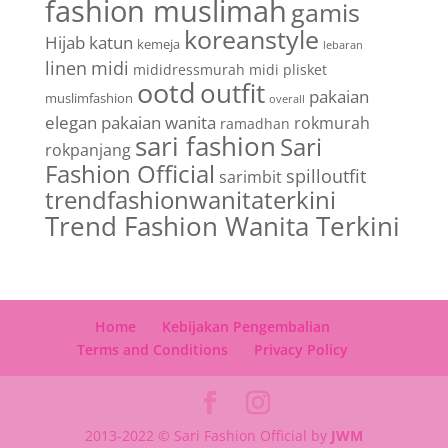
fashion muslimah
gamis
koreanstyle
Hijab
katun
kemeja
lebaran
linen
midi
mididressmurah
midi plisket
ootd
outfit
pakaian
muslimfashion
overall
elegan
pakaian wanita
rokmurah
ramadhan
sari fashion
Sari
rokpanjang
Fashion Official
spilloutfit
sarimbit
trendfashionwanitaterkini
Trend Fashion Wanita Terkini
Home
Kebijakan Pengembalian
Terms and Conditions
Privacy Policy
2013-2022 © Sari Fashion Official by
JWM