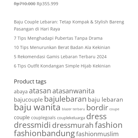
Rp
710.000
Rp
355.999
Baju Couple Lebaran: Tetap Kompak & Stylish Bareng
Pasangan di Hari Raya
7 Tips Menghadapi Pubertas Tanpa Drama
10 Tips Menurunkan Berat Badan Ala Kekinian
5 Rekomendasi Gamis Lebaran Terbaru 2024
6 Tips Outfit Kondangan Simple Hijab Kekinian
Product tags
atasan
atasanwanita
abaya
bajulebaran
baju lebaran
bajucouple
baju wanita
bordir
blazer terbaru
coupe
dress
couple
couplegoals
couplekeluarga
dressmidi
fashion
dressmurah
fashionbandung
fashionmuslim