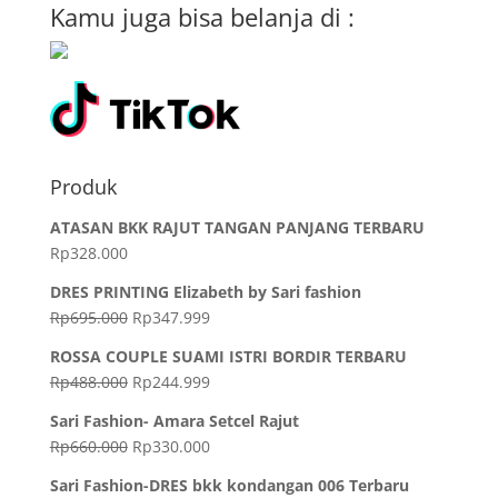
Kamu juga bisa belanja di :
Produk
ATASAN BKK RAJUT TANGAN PANJANG TERBARU
Rp
328.000
DRES PRINTING Elizabeth by Sari fashion
Rp
695.000
Rp
347.999
ROSSA COUPLE SUAMI ISTRI BORDIR TERBARU
Rp
488.000
Rp
244.999
Sari Fashion- Amara Setcel Rajut
Rp
660.000
Rp
330.000
Sari Fashion-DRES bkk kondangan 006 Terbaru