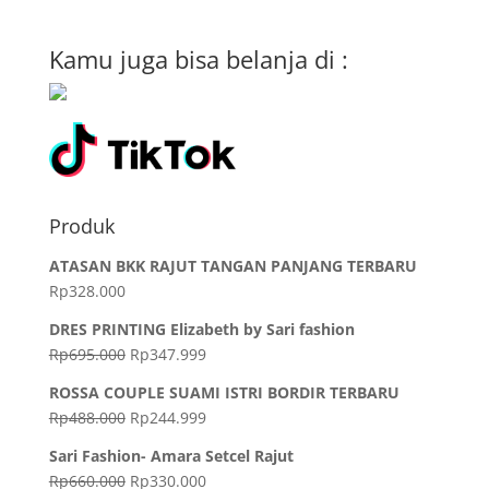
Kamu juga bisa belanja di :
Produk
ATASAN BKK RAJUT TANGAN PANJANG TERBARU
Rp
328.000
DRES PRINTING Elizabeth by Sari fashion
Rp
695.000
Rp
347.999
ROSSA COUPLE SUAMI ISTRI BORDIR TERBARU
Rp
488.000
Rp
244.999
Sari Fashion- Amara Setcel Rajut
Rp
660.000
Rp
330.000