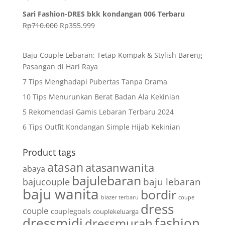
Sari Fashion-DRES bkk kondangan 006 Terbaru
Rp
710.000
Rp
355.999
Baju Couple Lebaran: Tetap Kompak & Stylish Bareng
Pasangan di Hari Raya
7 Tips Menghadapi Pubertas Tanpa Drama
10 Tips Menurunkan Berat Badan Ala Kekinian
5 Rekomendasi Gamis Lebaran Terbaru 2024
6 Tips Outfit Kondangan Simple Hijab Kekinian
Product tags
atasan
atasanwanita
abaya
bajulebaran
baju lebaran
bajucouple
baju wanita
bordir
blazer terbaru
coupe
dress
couple
couplegoals
couplekeluarga
dressmidi
fashion
dressmurah