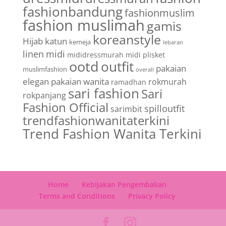
fashionbandung
fashionmuslim
fashion muslimah
gamis
koreanstyle
Hijab
katun
kemeja
lebaran
linen
midi
mididressmurah
midi plisket
ootd
outfit
pakaian
muslimfashion
overall
elegan
pakaian wanita
rokmurah
ramadhan
sari fashion
Sari
rokpanjang
Fashion Official
spilloutfit
sarimbit
trendfashionwanitaterkini
Trend Fashion Wanita Terkini
Home
Kebijakan Pengembalian
Terms and Conditions
Privacy Policy