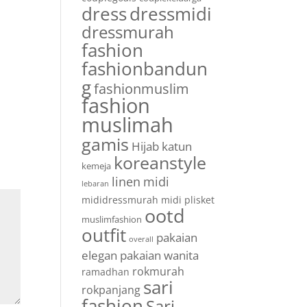
dress
dressmidi
m
dressmurah
fashion
fashionbandun
g
fashionmuslim
fashion
muslimah
gamis
Hijab
katun
koreanstyle
kemeja
linen
midi
lebaran
mididressmurah
midi plisket
ootd
muslimfashion
outfit
pakaian
overall
elegan
pakaian wanita
rokmurah
ramadhan
sari
rokpanjang
fashion
Sari