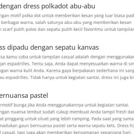
 dengan dress polkadot abu-abu
gan motif polka dot untuk memberikan kesan yang luar biasa pa
 berbagai warna, salah satunya abu-abu yang memberikan kesan
carf putih polos dan sepatu putih kecil favoritmu untuk tampila
ess dipadu dengan sepatu kanvas
 bisa kamu coba untuk tampilan casual adalah dengan menggunaka
n espadrilles. Tentu saja, Anda dapat menyesuaikan warna di sin
ngan warna kulit Anda. Karena gaya berpakaian sederhana ini san
u espadrilles. Tidak hanya untuk kegiatan santai, dress ini juga b
ernuansa pastel
rmotif bunga jika Anda menggunakannya untuk kegiatan santai.
l dengan nuansa lembut sudah cukup membuat Anda tampil fresh da
at pinggang untuk siluet yang lebih ramping. Pada saat yang sama
madukan gaun bernuansa pastel serta warna sepatu kets. Dress hi
 casual, tapi juga akan memberikan kenyamanan sepanjang hari.