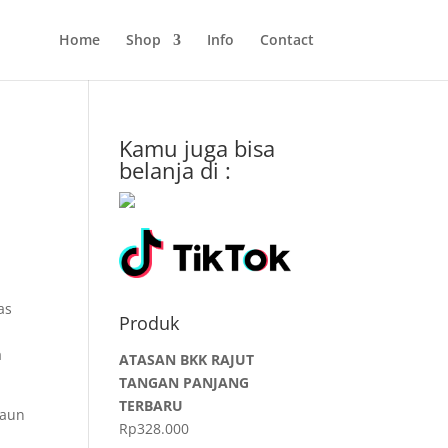
Home
Shop
Info
Contact
Kamu juga bisa
belanja di :
as
Produk
a
ATASAN BKK RAJUT
TANGAN PANJANG
TERBARU
gaun
Rp
328.000