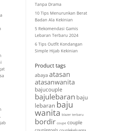
Tanpa Drama
10 Tips Menurunkan Berat
da
Badan Ala Kekinian
n
5 Rekomendasi Gamis
Lebaran Terbaru 2024
6 Tips Outfit Kondangan
Simple Hijab Kekinian
n
i
Product tags
gat
atasan
abaya
isa
atasanwanita
bajucouple
bajulebaran
baju
baju
lebaran
n
wanita
blazer terbaru
,
bordir
couple
jab
coupe
couplegoals
couplekeluarga