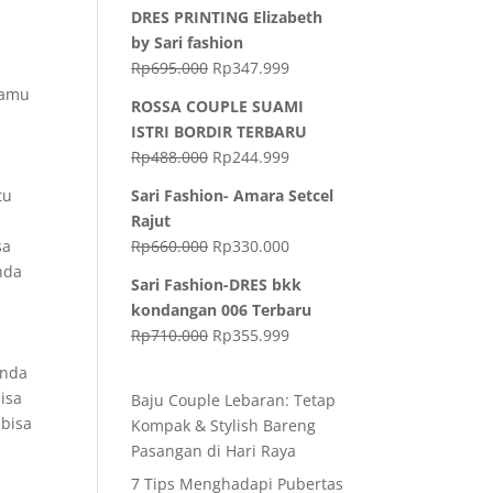
DRES PRINTING Elizabeth
by Sari fashion
Rp
695.000
Rp
347.999
kamu
ROSSA COUPLE SUAMI
ISTRI BORDIR TERBARU
Rp
488.000
Rp
244.999
tu
Sari Fashion- Amara Setcel
Rajut
sa
Rp
660.000
Rp
330.000
nda
Sari Fashion-DRES bkk
kondangan 006 Terbaru
Rp
710.000
Rp
355.999
Anda
isa
Baju Couple Lebaran: Tetap
 bisa
Kompak & Stylish Bareng
Pasangan di Hari Raya
7 Tips Menghadapi Pubertas