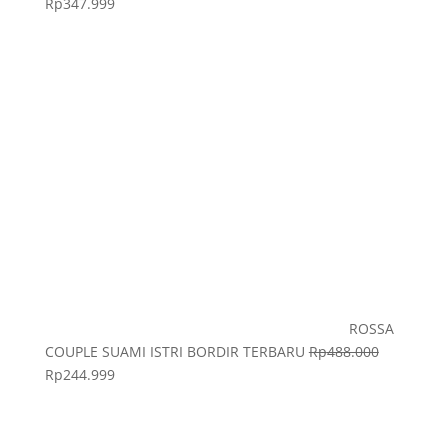
Rp
347.999
ROSSA
COUPLE SUAMI ISTRI BORDIR TERBARU
Rp
488.000
Rp
244.999