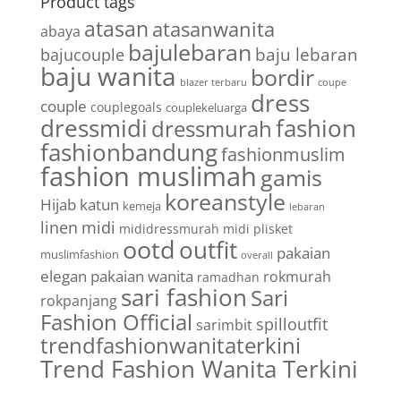
Product tags
atasan
atasanwanita
abaya
bajulebaran
baju lebaran
bajucouple
baju wanita
bordir
blazer terbaru
coupe
dress
couple
couplegoals
couplekeluarga
dressmidi
fashion
dressmurah
fashionbandung
fashionmuslim
fashion muslimah
gamis
koreanstyle
Hijab
katun
kemeja
lebaran
linen
midi
mididressmurah
midi plisket
ootd
outfit
pakaian
muslimfashion
overall
elegan
pakaian wanita
rokmurah
ramadhan
sari fashion
Sari
rokpanjang
Fashion Official
spilloutfit
sarimbit
trendfashionwanitaterkini
Trend Fashion Wanita Terkini