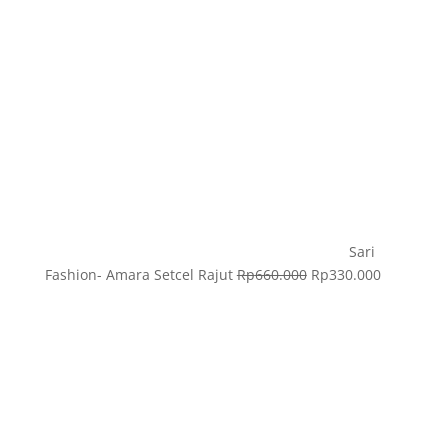
Sari
Fashion- Amara Setcel Rajut
Rp
660.000
Rp
330.000