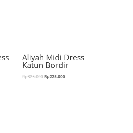
ess
Aliyah Midi Dress
Katun Bordir
Rp
325.000
Rp
225.000