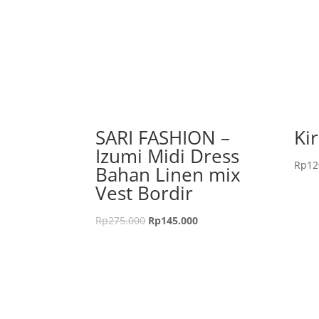
SARI FASHION –
Ki
Izumi Midi Dress
Rp
12
Bahan Linen mix
Vest Bordir
Rp
275.000
Rp
145.000