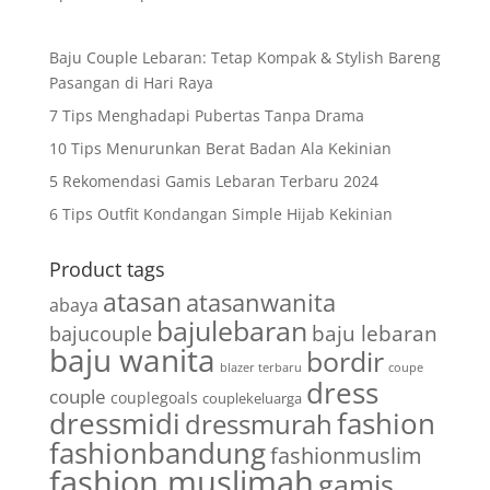
Baju Couple Lebaran: Tetap Kompak & Stylish Bareng
Pasangan di Hari Raya
7 Tips Menghadapi Pubertas Tanpa Drama
10 Tips Menurunkan Berat Badan Ala Kekinian
5 Rekomendasi Gamis Lebaran Terbaru 2024
6 Tips Outfit Kondangan Simple Hijab Kekinian
Product tags
atasan
atasanwanita
abaya
bajulebaran
baju lebaran
bajucouple
baju wanita
bordir
blazer terbaru
coupe
dress
couple
couplegoals
couplekeluarga
dressmidi
fashion
dressmurah
fashionbandung
fashionmuslim
fashion muslimah
gamis