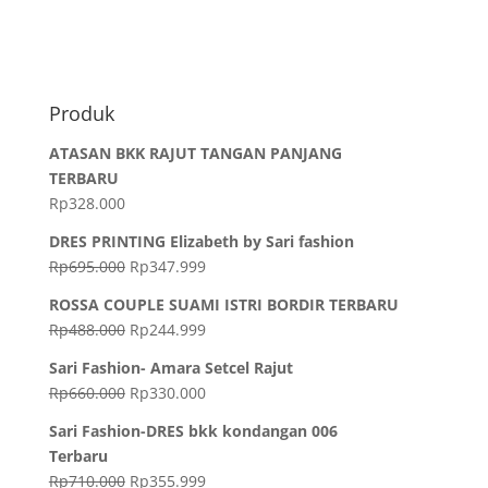
Produk
ATASAN BKK RAJUT TANGAN PANJANG
TERBARU
Rp
328.000
DRES PRINTING Elizabeth by Sari fashion
Rp
695.000
Rp
347.999
ROSSA COUPLE SUAMI ISTRI BORDIR TERBARU
Rp
488.000
Rp
244.999
Sari Fashion- Amara Setcel Rajut
Rp
660.000
Rp
330.000
Sari Fashion-DRES bkk kondangan 006
Terbaru
Rp
710.000
Rp
355.999